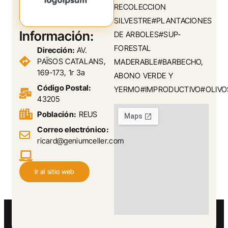
RECOLECCION
SILVESTRE#PLANTACIONES
Información:
DE ARBOLES#SUP-
FORESTAL
Dirección:
AV.
PAÏSOS CATALANS,
MADERABLE#BARBECHO,
169-173, 1r 3a
ABONO VERDE Y
Código Postal:
YERMO#IMPRODUCTIVO#OLIVO
43205
Población:
REUS
Correo electrónico:
ricard@geniumceller.com
Ir al sitio web