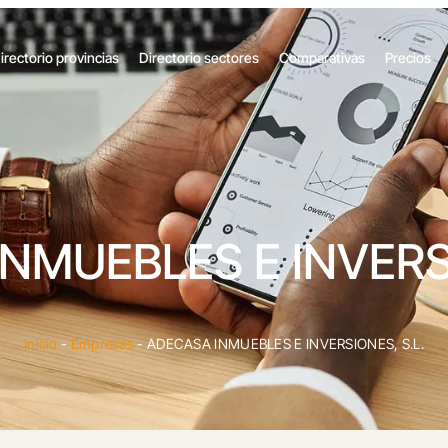
irectorio provincias
Directorio sectores
Comparativas
Precios
NMUEBLES E INVERSI
Inicio
-
Empresas
-
ADECASA INMUEBLES E INVERSIONES, S.L.