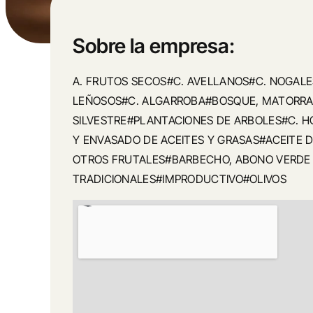
Sobre la empresa:
A. FRUTOS SECOS#C. AVELLANOS#C. NOGAL
LEÑOSOS#C. ALGARROBA#BOSQUE, MATORRA
SILVESTRE#PLANTACIONES DE ARBOLES#C. H
Y ENVASADO DE ACEITES Y GRASAS#ACEITE 
OTROS FRUTALES#BARBECHO, ABONO VERD
TRADICIONALES#IMPRODUCTIVO#OLIVOS