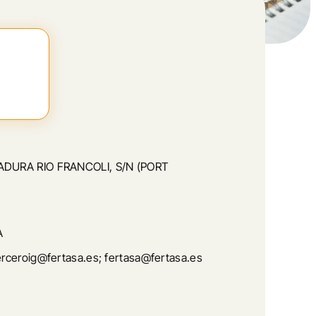
URA RIO FRANCOLI, S/N (PORT
A
ceroig@fertasa.es; fertasa@fertasa.es