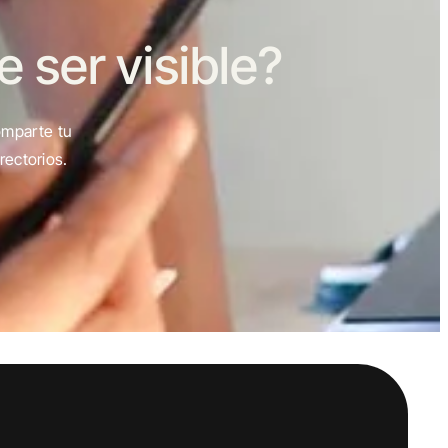
ser visible?
omparte tu
rectorios.