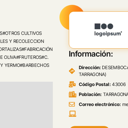
ES#OTROS CULTIVOS
LES Y RECOLECCION
ORTALIZAS#FABRICACIÓN
Información:
DE OLIVA#FRUTEROS#C.
E Y YERMO#BARBECHOS
Dirección:
DESEMBOCAD
TARRAGONA)
Código Postal:
43006
Población:
TARRAGON
Correo electrónico:
mer