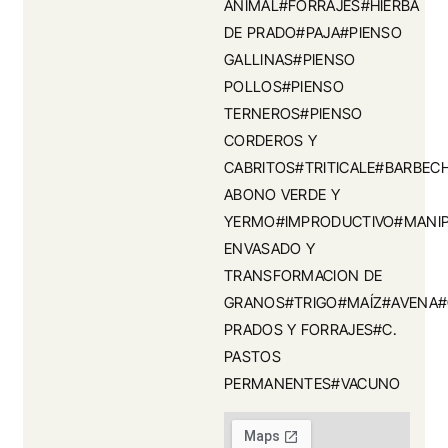
ANIMAL#FORRAJES#HIERBA
DE PRADO#PAJA#PIENSO
GALLINAS#PIENSO
POLLOS#PIENSO
TERNEROS#PIENSO
CORDEROS Y
CABRITOS#TRITICALE#BARBEC
ABONO VERDE Y
YERMO#IMPRODUCTIVO#MANIP
ENVASADO Y
TRANSFORMACION DE
GRANOS#TRIGO#MAÍZ#AVENA#
PRADOS Y FORRAJES#C.
PASTOS
PERMANENTES#VACUNO