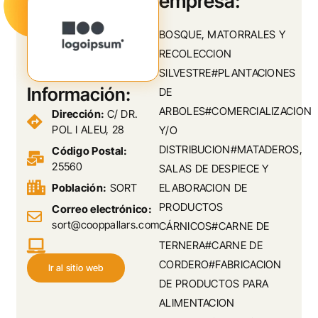
empresa:
BOSQUE, MATORRALES Y
RECOLECCION
SILVESTRE#PLANTACIONES
Información:
DE
ARBOLES#COMERCIALIZACION
Dirección:
C/ DR.
POL I ALEU, 28
Y/O
DISTRIBUCION#MATADEROS,
Código Postal:
25560
SALAS DE DESPIECE Y
Población:
SORT
ELABORACION DE
PRODUCTOS
Correo electrónico:
sort@cooppallars.com
CÁRNICOS#CARNE DE
TERNERA#CARNE DE
CORDERO#FABRICACION
Ir al sitio web
DE PRODUCTOS PARA
ALIMENTACION