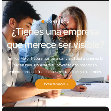
CONTACTO
¿Tienes una empresa
que merece ser visible?
En Top Mejor trabajamos para dar visibilidad a quienes lo
hacen bien. Comparte tu proyecto con nosotros y
valoraremos incluirlo en nuestros rankings y directorios.
Contactar ahora