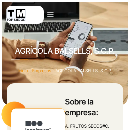
AGRÍCOLA BALSELLS, S.C.P.
Inicio
-
Empresas
-
AGRÍCOLA BALSELLS, S.C.P.
Sobre la
empresa:
A. FRUTOS SECOS#C.