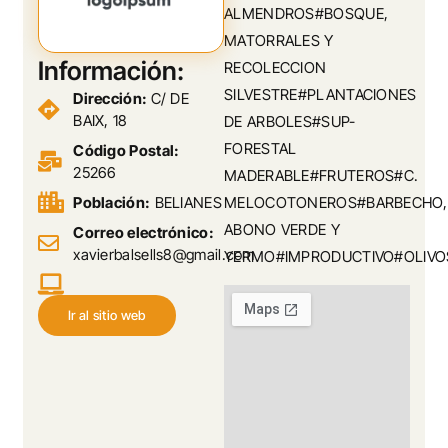
ALMENDROS#BOSQUE,
MATORRALES Y
Información:
RECOLECCION
SILVESTRE#PLANTACIONES
Dirección:
C/ DE
BAIX, 18
DE ARBOLES#SUP-
FORESTAL
Código Postal:
25266
MADERABLE#FRUTEROS#C.
Población:
BELIANES
MELOCOTONEROS#BARBECHO,
ABONO VERDE Y
Correo electrónico:
xavierbalsells8@gmail.com
YERMO#IMPRODUCTIVO#OLIVO
Ir al sitio web