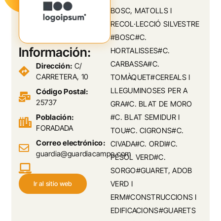
BOSC, MATOLLS I
RECOL·LECCIÓ SILVESTRE
#BOSC#C.
Información:
HORTALISSES#C.
CARBASSA#C.
Dirección:
C/
CARRETERA, 10
TOMÀQUET#CEREALS I
LLEGUMINOSES PER A
Código Postal:
25737
GRA#C. BLAT DE MORO
Población:
#C. BLAT SEMIDUR I
FORADADA
TOU#C. CIGRONS#C.
Correo electrónico:
CIVADA#C. ORDI#C.
guardia@guardiacampo.com
PÈSOL VERD#C.
SORGO#GUARET, ADOB
VERD I
Ir al sitio web
ERM#CONSTRUCCIONS I
EDIFICACIONS#GUARETS