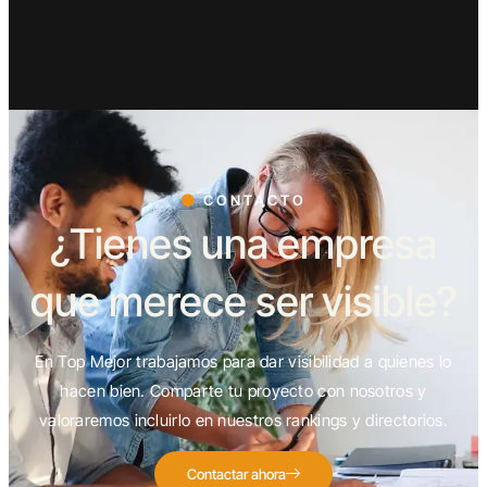
CONTACTO
¿Tienes una empresa
que merece ser visible?
En Top Mejor trabajamos para dar visibilidad a quienes lo
hacen bien. Comparte tu proyecto con nosotros y
valoraremos incluirlo en nuestros rankings y directorios.
Contactar ahora