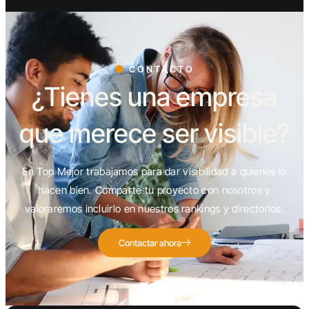
CONTACTO
¿Tienes una empresa
que merece ser visible?
En Top Mejor trabajamos para dar visibilidad a quienes lo
hacen bien. Comparte tu proyecto con nosotros y
valoraremos incluirlo en nuestros rankings y directorios.
Contactar ahora