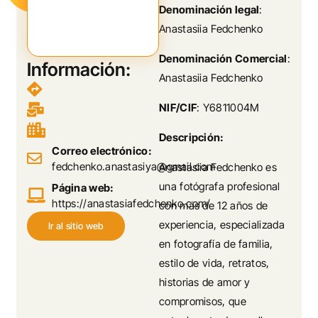
Denominación legal
:
Anastasiia Fedchenko
Denominación Comercial
:
Información:
Anastasiia Fedchenko
NIF/CIF
: Y6811004M
Descripción:
Correo electrónico:
fedchenko.anastasiya@gmail.com
Anastasiia Fedchenko es
una fotógrafa profesional
Página web:
https://anastasiafedchenko.com/
con más de 12 años de
experiencia, especializada
Ir al sitio web
en fotografía de familia,
estilo de vida, retratos,
historias de amor y
compromisos, que