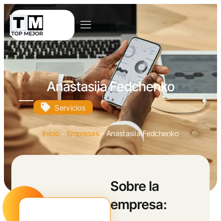
Anastasiia Fedchenko
Servicios
Inicio
-
Empresas
-
Anastasiia Fedchenko
Sobre la
empresa: