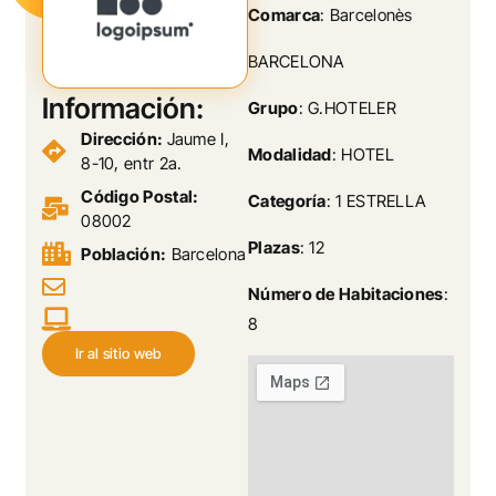
Comarca
: Barcelonès
BARCELONA
Información:
Grupo
: G.HOTELER
Dirección:
Jaume I,
Modalidad
: HOTEL
8-10, entr 2a.
Código Postal:
Categoría
: 1 ESTRELLA
08002
Plazas
: 12
Población:
Barcelona
Número de Habitaciones
:
8
Ir al sitio web