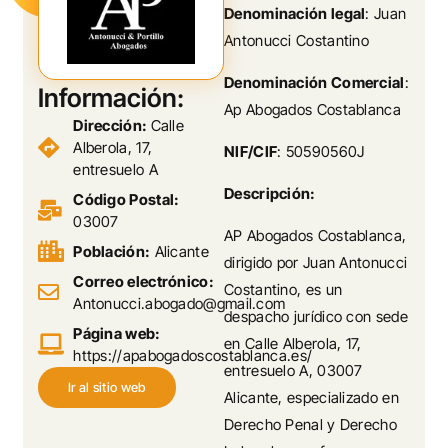
Denominación legal
: Juan
Antonucci Costantino
Denominación Comercial
:
Información:
Ap Abogados Costablanca
Dirección:
Calle
Alberola, 17,
NIF/CIF
: 50590560J
entresuelo A
Descripción:
Código Postal:
03007
AP Abogados Costablanca,
Población:
Alicante
dirigido por Juan Antonucci
Correo electrónico:
Costantino, es un
Antonucci.abogado@gmail.com
despacho jurídico con sede
Página web:
en Calle Alberola, 17,
https://apabogadoscostablanca.es/
entresuelo A, 03007
Ir al sitio web
Alicante, especializado en
Derecho Penal y Derecho