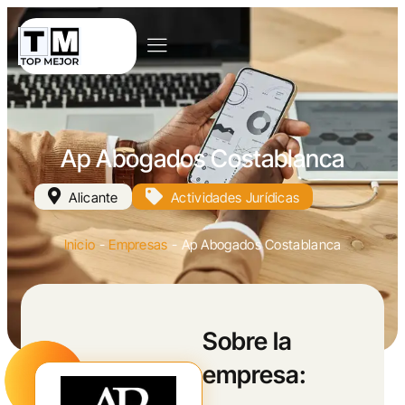
Ap Abogados Costablanca
Alicante
Actividades Jurídicas
Inicio
-
Empresas
-
Ap Abogados Costablanca
Sobre la
empresa: