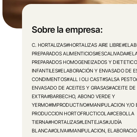
Sobre la empresa:
C. HORTALIZAS#HORTALIZAS AIRE LIBRE#ELA
PREPARADOS ALIMENTICIOS#ESCALIVADA#EL
PREPARADOS HOMOGENEIZADOS Y DIETETIC
INFANTILES#ELABORACIÓN Y ENVASADO DE E
CONDIMENTOS#ALL I OLI CAST#SALSA PESTO
ENVASADO DE ACEITES Y GRASAS#ACEITE DE 
EXTRA#BARBECHO, ABONO VERDE Y
YERMO#IMPRODUCTIVO#MANIPULACION Y/O 
PRODUCCION HORTOFRUCTICOLA#CEBOLLA
TIERNA#HORTALIZAS#LENTEJAS#JUDÍA
BLANCA#OLIVA#MANIPULACION, ELABORACIO