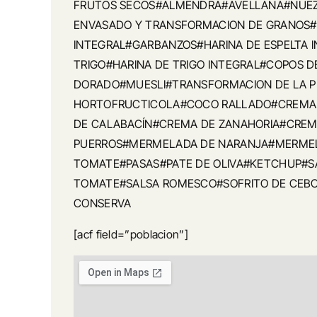
FRUTOS SECOS#ALMENDRA#AVELLANA#NUEZ
ENVASADO Y TRANSFORMACION DE GRANOS
INTEGRAL#GARBANZOS#HARINA DE ESPELTA 
TRIGO#HARINA DE TRIGO INTEGRAL#COPOS D
DORADO#MUESLI#TRANSFORMACION DE LA 
HORTOFRUCTICOLA#COCO RALLADO#CREMA
DE CALABACÍN#CREMA DE ZANAHORIA#CREM
PUERROS#MERMELADA DE NARANJA#MERME
TOMATE#PASAS#PATE DE OLIVA#KETCHUP#S
TOMATE#SALSA ROMESCO#SOFRITO DE CEB
CONSERVA
[acf field=”poblacion”]