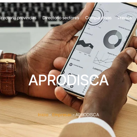
irectorio provincias
Directorio sectores
Comparativas
Precios
APRODISCA
Inicio
-
Empresas
-
APRODISCA