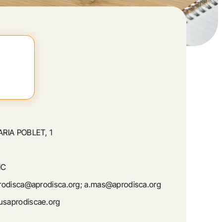
RIA POBLET, 1
NC
odisca@aprodisca.org; a.mas@aprodisca.org
saprodiscae.org