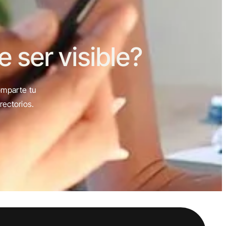
ser visible?
omparte tu
rectorios.