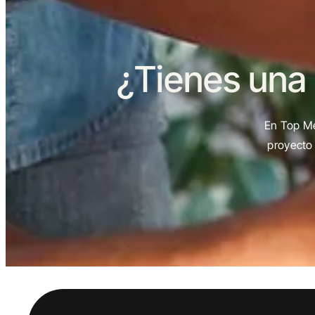
¿Tienes una
En Top Me
proyecto 