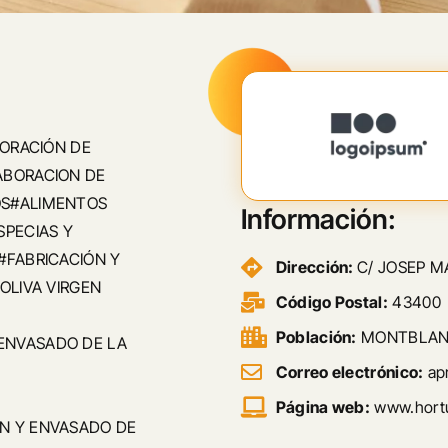
BORACIÓN DE
ABORACION DE
OS#ALIMENTOS
Información:
SPECIAS Y
#FABRICACIÓN Y
Dirección:
C/ JOSEP MA
OLIVA VIRGEN
Código Postal:
43400
Población:
MONTBLA
ENVASADO DE LA
Correo electrónico:
apr
Página web:
www.hortu
N Y ENVASADO DE