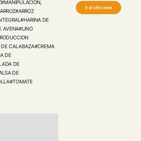
#MANIPULACION,
Ir al sitio web
#ARROZ#ARROZ
INTEGRAL#HARINA DE
E AVENA#LINO
PRODUCCION
 DE CALABAZA#CREMA
A DE
LADA DE
ALSA DE
OLLA#TOMATE