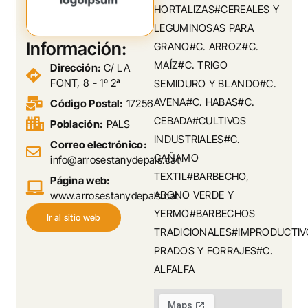
HORTALIZAS#CEREALES Y
LEGUMINOSAS PARA
Información:
GRANO#C. ARROZ#C.
MAÍZ#C. TRIGO
Dirección:
C/ LA
FONT, 8 - 1º 2ª
SEMIDURO Y BLANDO#C.
AVENA#C. HABAS#C.
Código Postal:
17256
CEBADA#CULTIVOS
Población:
PALS
INDUSTRIALES#C.
Correo electrónico:
CAÑAMO
info@arrosestanydepals.cat
TEXTIL#BARBECHO,
Página web:
ABONO VERDE Y
www.arrosestanydepals.cat
YERMO#BARBECHOS
Ir al sitio web
TRADICIONALES#IMPRODUCTIV
PRADOS Y FORRAJES#C.
ALFALFA