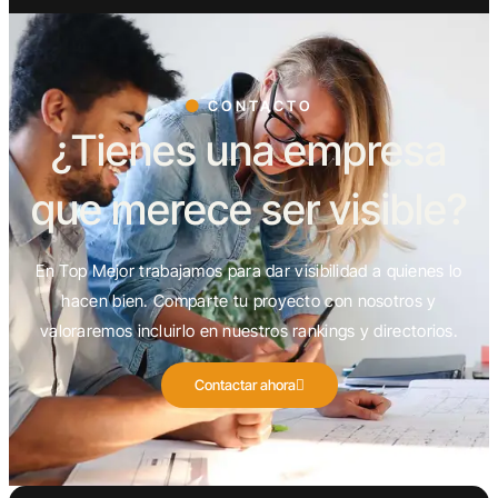
CONTACTO
¿Tienes una empresa
que merece ser visible?
En Top Mejor trabajamos para dar visibilidad a quienes lo
hacen bien. Comparte tu proyecto con nosotros y
valoraremos incluirlo en nuestros rankings y directorios.
Contactar ahora