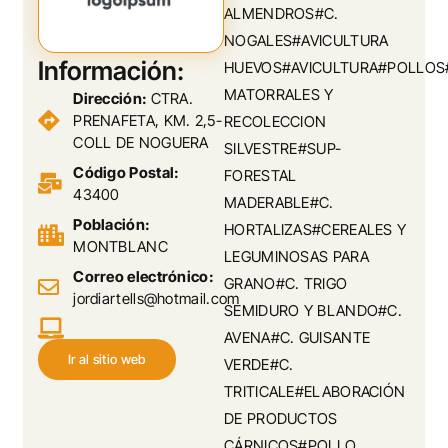
ALMENDROS#C.
NOGALES#AVICULTURA
Información:
HUEVOS#AVICULTURA#POLLOS
MATORRALES Y
Dirección:
CTRA.
PRENAFETA, KM. 2,5-
RECOLECCION
COLL DE NOGUERA
SILVESTRE#SUP-
Código Postal:
FORESTAL
43400
MADERABLE#C.
Población:
HORTALIZAS#CEREALES Y
MONTBLANC
LEGUMINOSAS PARA
Correo electrónico:
GRANO#C. TRIGO
jordiartells@hotmail.com
SEMIDURO Y BLANDO#C.
AVENA#C. GUISANTE
Ir al sitio web
VERDE#C.
TRITICALE#ELABORACIÓN
DE PRODUCTOS
CÁRNICOS#POLLO