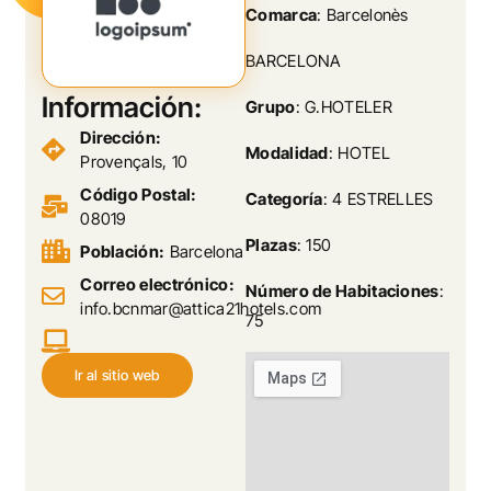
Comarca
: Barcelonès
BARCELONA
Información:
Grupo
: G.HOTELER
Dirección:
Modalidad
: HOTEL
Provençals, 10
Código Postal:
Categoría
: 4 ESTRELLES
08019
Plazas
: 150
Población:
Barcelona
Correo electrónico:
Número de Habitaciones
:
info.bcnmar@attica21hotels.com
75
Ir al sitio web