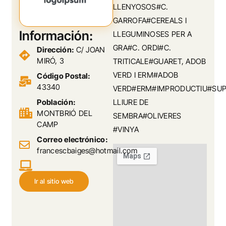
LLENYOSOS#C.
GARROFA#CEREALS I
Información:
LLEGUMINOSES PER A
GRA#C. ORDI#C.
Dirección:
C/ JOAN
MIRÓ, 3
TRITICALE#GUARET, ADOB
VERD I ERM#ADOB
Código Postal:
43340
VERD#ERM#IMPRODUCTIU#SUPE
Población:
LLIURE DE
MONTBRIÓ DEL
SEMBRA#OLIVERES
CAMP
#VINYA
Correo electrónico:
francescbaiges@hotmail.com
Ir al sitio web