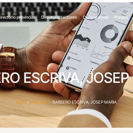
irectorio provincias
Directorio sectores
Comparativas
Precios
RO ESCRIVA, JOSEP
Inicio
-
Empresas
-
BARBERO ESCRIVA, JOSEP MARIA