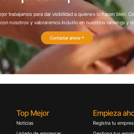
jor trabajamos para dar visibilidad a quienes lo hacen bien. C
con nosotros y valoraremos incluirlo en nuestros rankings y di
Contactar ahora
Top Mejor
Empieza ah
Noticias
Registra tu empre
Listado de empresas
Gestiona tus empr