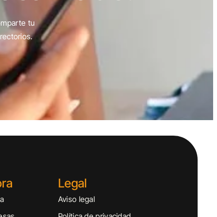
omparte tu
rectorios.
ora
Legal
sa
Aviso legal
esas
Política de privacidad