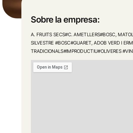
Sobre la empresa:
A. FRUITS SECS#C. AMETLLERS#BOSC, MATOL
SILVESTRE #BOSC#GUARET, ADOB VERD I ER
TRADICIONALS#IMPRODUCTIU#OLIVERES #VI