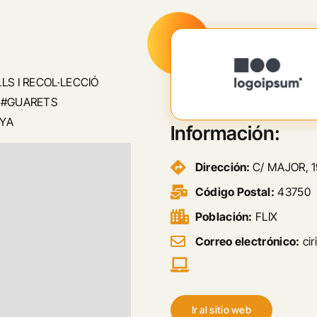
LS I RECOL·LECCIÓ
M#GUARETS
NYA
Información:
Dirección:
C/ MAJOR, 19
Código Postal:
43750
Población:
FLIX
Correo electrónico:
ci
Ir al sitio web