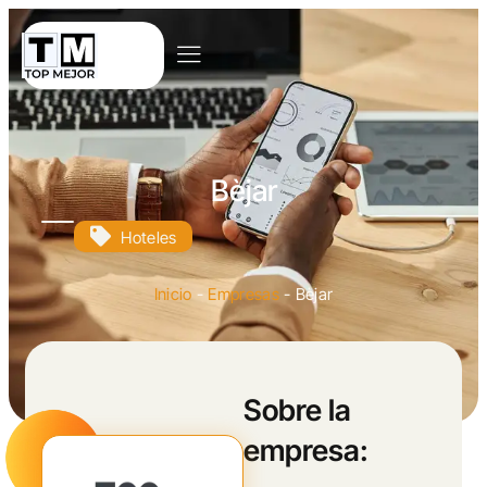
Bèjar
Hoteles
Inicio
-
Empresas
-
Bèjar
Sobre la
empresa: