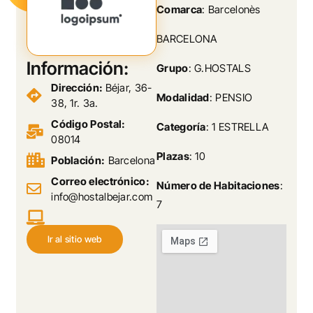
Comarca
: Barcelonès
BARCELONA
Información:
Grupo
: G.HOSTALS
Dirección:
Béjar, 36-
Modalidad
: PENSIO
38, 1r. 3a.
Código Postal:
Categoría
: 1 ESTRELLA
08014
Plazas
: 10
Población:
Barcelona
Correo electrónico:
Número de Habitaciones
:
info@hostalbejar.com
7
Ir al sitio web