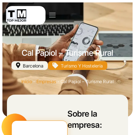
Cal Papiol – Turisme Rural
Barcelona
Turismo Y Hostelería
Inicio
-
Empresas
-
Cal Papiol – Turisme Rural
Sobre la
empresa: