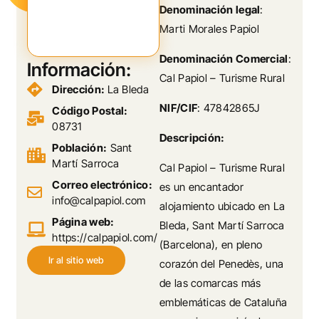
Denominación legal
:
Marti Morales Papiol
Denominación Comercial
:
Información:
Cal Papiol – Turisme Rural
Dirección:
La Bleda
NIF/CIF
: 47842865J
Código Postal:
08731
Descripción:
Población:
Sant
Martí Sarroca
Cal Papiol – Turisme Rural
Correo electrónico:
es un encantador
info@calpapiol.com
alojamiento ubicado en La
Página web:
Bleda, Sant Martí Sarroca
https://calpapiol.com/
(Barcelona), en pleno
Ir al sitio web
corazón del Penedès, una
de las comarcas más
emblemáticas de Cataluña