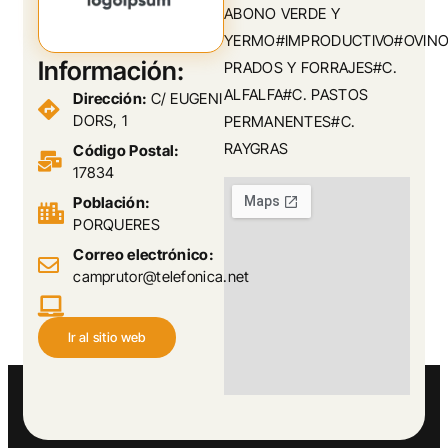
ABONO VERDE Y
YERMO#IMPRODUCTIVO#OVINO
Información:
PRADOS Y FORRAJES#C.
ALFALFA#C. PASTOS
Dirección:
C/ EUGENI
DORS, 1
PERMANENTES#C.
RAYGRAS
Código Postal:
17834
Población:
PORQUERES
Correo electrónico:
camprutor@telefonica.net
Ir al sitio web