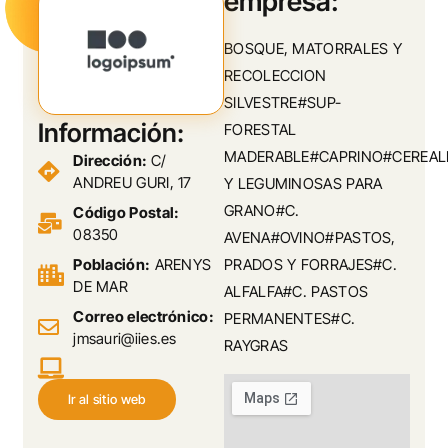
empresa:
BOSQUE, MATORRALES Y
RECOLECCION
SILVESTRE#SUP-
Información:
FORESTAL
MADERABLE#CAPRINO#CEREAL
Dirección:
C/
ANDREU GURI, 17
Y LEGUMINOSAS PARA
GRANO#C.
Código Postal:
08350
AVENA#OVINO#PASTOS,
Población:
ARENYS
PRADOS Y FORRAJES#C.
DE MAR
ALFALFA#C. PASTOS
Correo electrónico:
PERMANENTES#C.
jmsauri@iies.es
RAYGRAS
Ir al sitio web