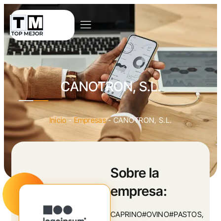
CANOTRON, S.L.
Inicio
-
Empresas
-
CANOTRON, S.L.
Sobre la
empresa:
CAPRINO#OVINO#PASTOS,