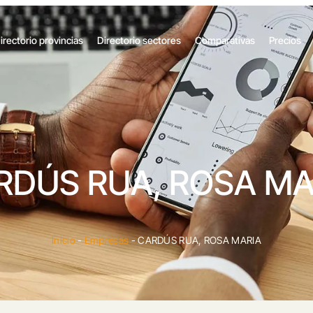
irectorio provincias
Directorio sectores
Comparativas
Precios
RDÚS RUA, ROSA MA
Inicio
-
Empresas
-
CARDÚS RUA, ROSA MARIA