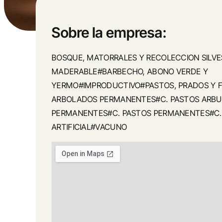
Sobre la empresa:
BOSQUE, MATORRALES Y RECOLECCION SILV
MADERABLE#BARBECHO, ABONO VERDE Y
YERMO#IMPRODUCTIVO#PASTOS, PRADOS Y F
ARBOLADOS PERMANENTES#C. PASTOS ARBU
PERMANENTES#C. PASTOS PERMANENTES#C.
ARTIFICIAL#VACUNO