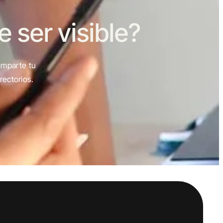
ser visible?
omparte tu
rectorios.