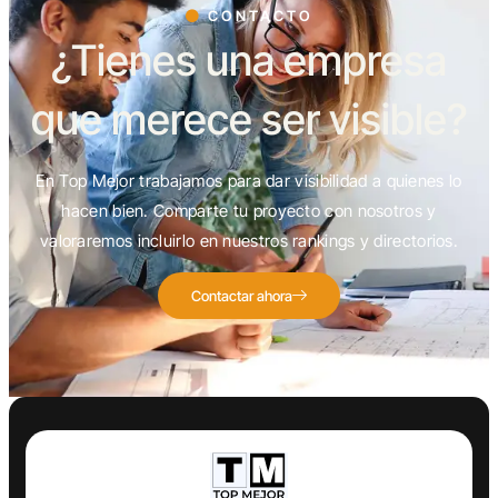
CONTACTO
¿Tienes una empresa
que merece ser visible?
En Top Mejor trabajamos para dar visibilidad a quienes lo
hacen bien. Comparte tu proyecto con nosotros y
valoraremos incluirlo en nuestros rankings y directorios.
Contactar ahora