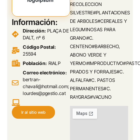
RECOLECCION
SILVESTRE#PLANTACIONES
Información:
DE ARBOLES#CEREALES Y
LEGUMINOSAS PARA
Dirección:
PLAÇA DE
DALT, nº 6
GRANO#C.
CENTENO#BARBECHO,
Código Postal:
25594
ABONO VERDE Y
Población:
RIALP
YERMO#IMPRODUCTIVO#PASTO
PRADOS Y FORRAJES#C.
Correo electrónico:
bertran-
ALFALFA#C. PASTOS
chavali@hotmail.com;
PERMANENTES#C.
lourdes@pgestio.cat
RAYGRAS#VACUNO
Ir al sitio web