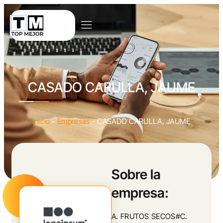
CASADO CARULLA, JAUME
Inicio
-
Empresas
-
CASADO CARULLA, JAUME
Sobre la
empresa:
A. FRUTOS SECOS#C.