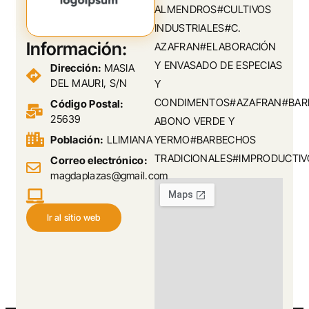
ALMENDROS#CULTIVOS
INDUSTRIALES#C.
Información:
AZAFRAN#ELABORACIÓN
Y ENVASADO DE ESPECIAS
Dirección:
MASIA
DEL MAURI, S/N
Y
CONDIMENTOS#AZAFRAN#BAR
Código Postal:
25639
ABONO VERDE Y
Población:
LLIMIANA
YERMO#BARBECHOS
TRADICIONALES#IMPRODUCTIV
Correo electrónico:
magdaplazas@gmail.com
Ir al sitio web