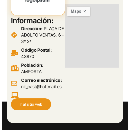
Información:
Dirección:
PLAÇA DE
ADOLFO VENTAS, 6 -
3º 2ª
Código Postal:
43870
Población:
AMPOSTA
Correo electrónico:
nil_cast@hottmail.es
Ir al sitio web