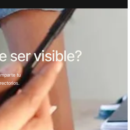
ser visible?
omparte tu
rectorios.