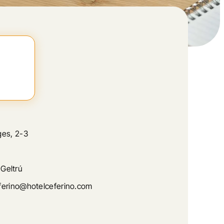
ges, 2-3
 Geltrú
erino@hotelceferino.com