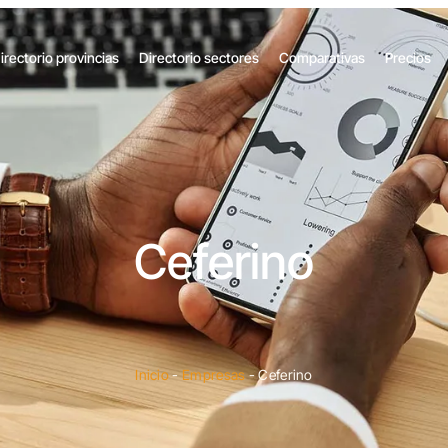
irectorio provincias
Directorio sectores
Comparativas
Precios
Ceferino
Inicio
-
Empresas
-
Ceferino