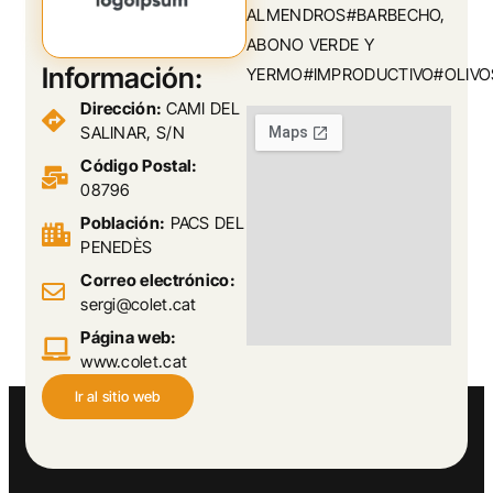
ALMENDROS#BARBECHO,
ABONO VERDE Y
Información:
YERMO#IMPRODUCTIVO#OLIVO
Dirección:
CAMI DEL
SALINAR, S/N
Código Postal:
08796
Población:
PACS DEL
PENEDÈS
Correo electrónico:
sergi@colet.cat
Página web:
www.colet.cat
Ir al sitio web