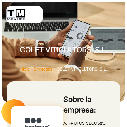
COLET VITICULTORS, S.L.
Inicio
-
Empresas
-
COLET VITICULTORS, S.L.
Sobre la
empresa:
A. FRUTOS SECOS#C.