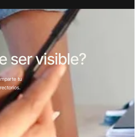
ser visible?
omparte tu
rectorios.