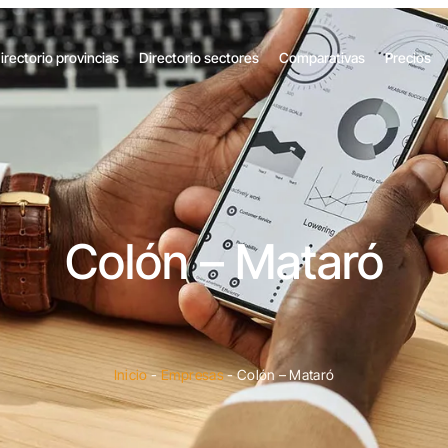
irectorio provincias
Directorio sectores
Comparativas
Precios
Colón – Mataró
Inicio
-
Empresas
-
Colón – Mataró