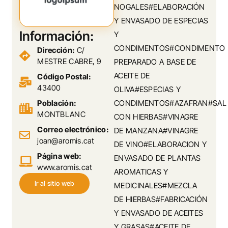
NOGALES#ELABORACIÓN
Y ENVASADO DE ESPECIAS
Información:
Y
CONDIMENTOS#CONDIMENTO
Dirección:
C/
MESTRE CABRE, 9
PREPARADO A BASE DE
ACEITE DE
Código Postal:
43400
OLIVA#ESPECIAS Y
Población:
CONDIMENTOS#AZAFRAN#SAL
MONTBLANC
CON HIERBAS#VINAGRE
Correo electrónico:
DE MANZANA#VINAGRE
joan@aromis.cat
DE VINO#ELABORACION Y
Página web:
ENVASADO DE PLANTAS
www.aromis.cat
AROMATICAS Y
Ir al sitio web
MEDICINALES#MEZCLA
DE HIERBAS#FABRICACIÓN
Y ENVASADO DE ACEITES
Y GRASAS#ACEITE DE