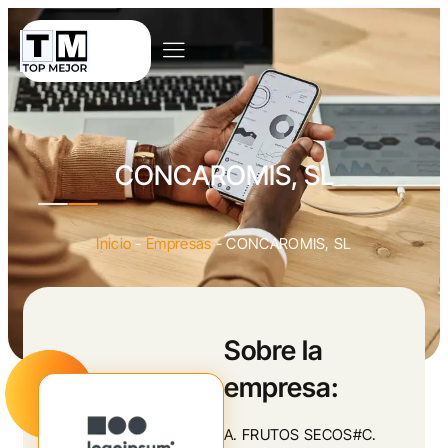
CONCAROMIS, SL
Inicio
-
Empresas
-
CONCAROMIS, SL
Sobre la
empresa:
A. FRUTOS SECOS#C.