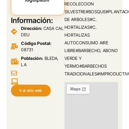
RECOLECCION
SILVESTRE#BOSQUE#PLANTAC
Información:
DE ARBOLES#C.
HORTALIZAS#C.
Dirección:
CASA CAL
DEU
HORTALIZAS
AUTOCONSUMO AIRE
Código Postal:
08731
LIBRE#BARBECHO, ABONO
Población:
BLEDA,
VERDE Y
LA
YERMO#BARBECHOS
TRADICIONALES#IMPRODUCTIV
Ir al sitio web