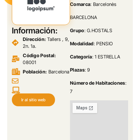
Comarca
: Barcelonès
BARCELONA
Información:
Grupo
: G.HOSTALS
Dirección:
Tallers , 9,
Modalidad
: PENSIO
2n. 1a.
Código Postal:
Categoría
: 1 ESTRELLA
08001
Plazas
: 9
Población:
Barcelona
Número de Habitaciones
:
7
Ir al sitio web