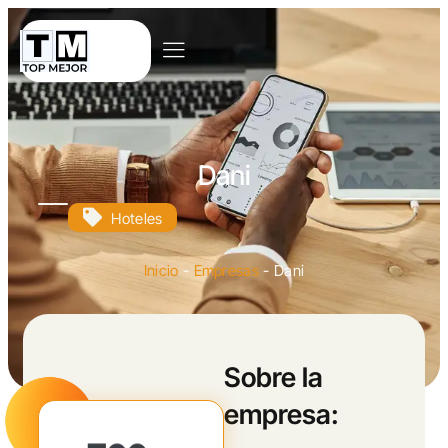
Dani
Hoteles
Inicio
-
Empresas
-
Dani
Sobre la
empresa: