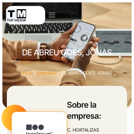
DE ABREU GOES, JONAS
Inicio
-
Empresas
-
DE ABREU GOES, JONAS
Sobre la
empresa:
C. HORTALIZAS