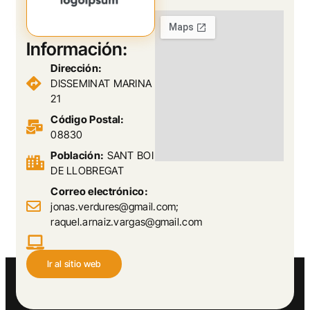
Información:
Dirección:
DISSEMINAT MARINA
21
Código Postal:
08830
Población:
SANT BOI
DE LLOBREGAT
Correo electrónico:
jonas.verdures@gmail.com;
raquel.arnaiz.vargas@gmail.com
Ir al sitio web