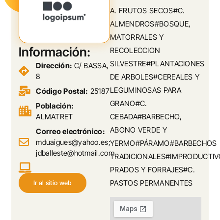
A. FRUTOS SECOS#C.
ALMENDROS#BOSQUE,
MATORRALES Y
Información:
RECOLECCION
SILVESTRE#PLANTACIONES
Dirección:
C/ BASSA,
8
DE ARBOLES#CEREALES Y
LEGUMINOSAS PARA
Código Postal:
25187
GRANO#C.
Población:
ALMATRET
CEBADA#BARBECHO,
ABONO VERDE Y
Correo electrónico:
mduaigues@yahoo.es;
YERMO#PÁRAMO#BARBECHOS
jdballeste@hotmail.com
TRADICIONALES#IMPRODUCTIV
PRADOS Y FORRAJES#C.
PASTOS PERMANENTES
Ir al sitio web