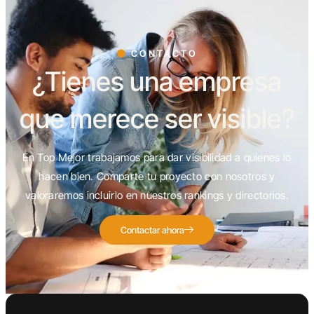
CONTACTO
¿Tienes una empresa
que merece ser visible?
En Top Mejor trabajamos para dar visibilidad a quienes lo
hacen bien. Comparte tu proyecto con nosotros y
valoraremos incluirlo en nuestros rankings y directorios.
Contactar ahora