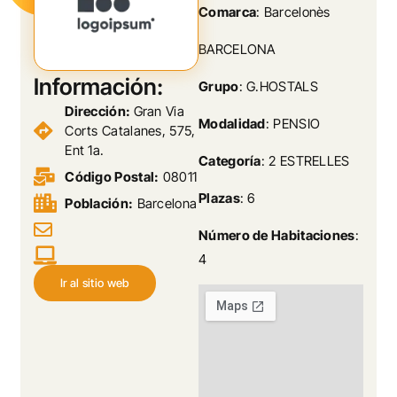
Comarca
: Barcelonès
BARCELONA
Información:
Grupo
: G.HOSTALS
Dirección:
Gran Via
Modalidad
: PENSIO
Corts Catalanes, 575,
Ent 1a.
Categoría
: 2 ESTRELLES
Código Postal:
08011
Plazas
: 6
Población:
Barcelona
Número de Habitaciones
:
4
Ir al sitio web