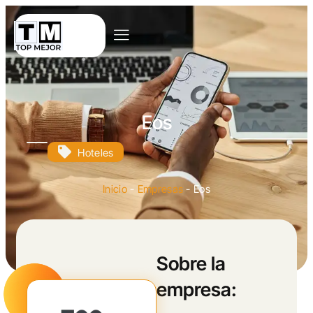
Eos
Hoteles
Inicio
-
Empresas
-
Eos
Sobre la
empresa: