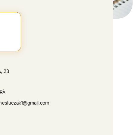
, 23
RÀ
nesluczak1@gmail.com