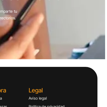
omparte tu
rectorios.
ora
Legal
sa
Aviso legal
esas
Política de privacidad