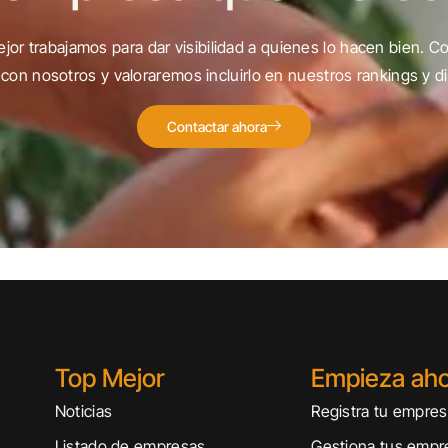
jor trabajamos para dar visibilidad a quienes lo hacen bien. C
con nosotros y valoraremos incluirlo en nuestros rankings y di
Contactar ahora
Top Mejor
Empieza ah
Noticias
Registra tu empre
Listado de empresas
Gestiona tus empr