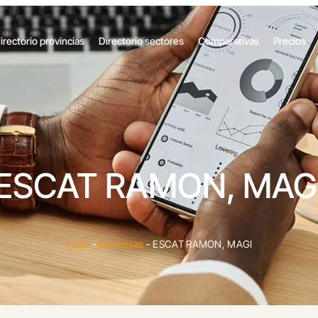
irectorio provincias
Directorio sectores
Comparativas
Precios
ESCAT RAMON, MAG
Inicio
-
Empresas
-
ESCAT RAMON, MAGI