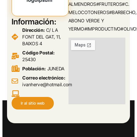
ALMENDROS#FRUTEROS#C.
MELOCOTONEROS#BARBECHO,
Información:
ABONO VERDE Y
YERMO#IMPRODUCTIVO#OLIVO
Dirección:
C/ LA
FONT DEL GAT, 11,
BAIXOS 4
Código Postal:
25430
Población:
JUNEDA
Correo electrónico:
ivanherve@hotmail.com
Ir al sitio web