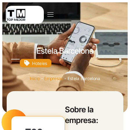
Estela Barcelona
Hoteles
Inicio
-
Empresas
-
Estela Barcelona
Sobre la
empresa: