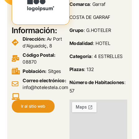
Comarca
: Garraf
COSTA DE GARRAF
Información:
Grupo
: G.HOTELER
Dirección:
Av Port
Modalidad
: HOTEL
d'Aiguadolç, 8
Código Postal:
Categoría
: 4 ESTRELLES
08870
Plazas
: 132
Población:
Sitges
Correo electrónico:
Número de Habitaciones
:
info@hotelestela.com
57
Ir al sitio web