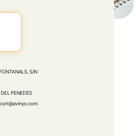
FONTANALS, S/N
 DEL PENEDÈS
port@avinyo.com