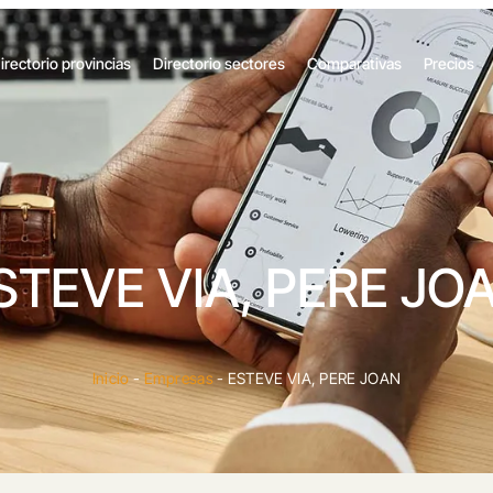
irectorio provincias
Directorio sectores
Comparativas
Precios
STEVE VIA, PERE JO
Inicio
-
Empresas
-
ESTEVE VIA, PERE JOAN