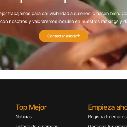
jor trabajamos para dar visibilidad a quienes lo hacen bien. C
con nosotros y valoraremos incluirlo en nuestros rankings y di
Contactar ahora
Top Mejor
Empieza ah
Noticias
Registra tu empre
Listado de empresas
Gestiona tus empr