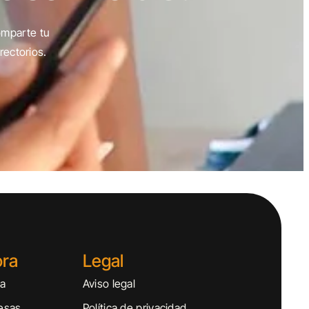
omparte tu
rectorios.
ora
Legal
sa
Aviso legal
esas
Política de privacidad