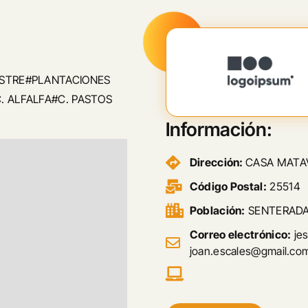
ESTRE#PLANTACIONES
. ALFALFA#C. PASTOS
Información:
Dirección:
CASA MATA
Código Postal:
25514
Población:
SENTERAD
Correo electrónico:
jes
joan.escales@gmail.co