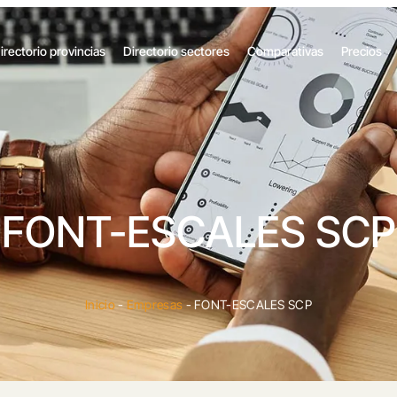
irectorio provincias
Directorio sectores
Comparativas
Precios
FONT-ESCALES SCP
Inicio
-
Empresas
-
FONT-ESCALES SCP