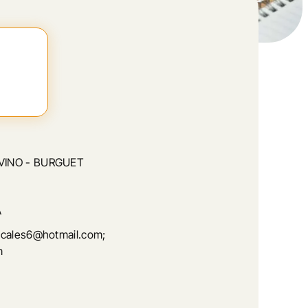
VINO - BURGUET
A
cales6@hotmail.com;
m