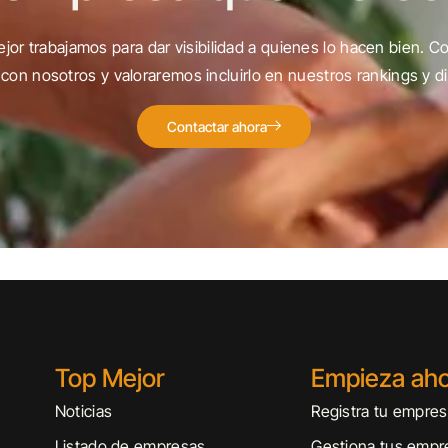
jor trabajamos para dar visibilidad a quienes lo hacen bien. C
con nosotros y valoraremos incluirlo en nuestros rankings y di
Contactar ahora
Top Mejor
Empieza ah
Noticias
Registra tu empre
Listado de empresas
Gestiona tus empr