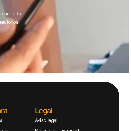
omparte tu
rectorios.
ora
Legal
sa
Aviso legal
esas
Política de privacidad