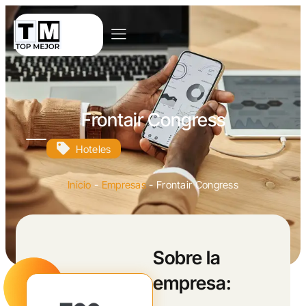
Frontair Congress
Hoteles
Inicio
-
Empresas
-
Frontair Congress
Sobre la
empresa: