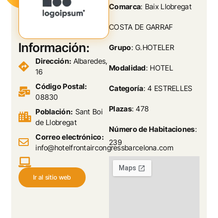
Comarca
: Baix Llobregat
COSTA DE GARRAF
Información:
Grupo
: G.HOTELER
Dirección:
Albaredes,
Modalidad
: HOTEL
16
Código Postal:
Categoría
: 4 ESTRELLES
08830
Plazas
: 478
Población:
Sant Boi
de Llobregat
Número de Habitaciones
:
Correo electrónico:
239
info@hotelfrontaircongressbarcelona.com
Ir al sitio web