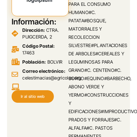
PARA EL CONSUMO
HUMANO#C.
Información:
PATATA#BOSQUE,
MATORRALES Y
Dirección:
CTRA.
PUIGCERDA, 2
RECOLECCION
SILVESTRE#PLANTACIONES
Código Postal:
17463
DE ARBOLES#CEREALES Y
Población:
BOLVIR
LEGUMINOSAS PARA
GRANO#C. CENTENO#C.
Correo electrónico:
celestimacias@agricoles.org
SORGO#EQUINO#BARBECHO,
ABONO VERDE Y
YERMO#CONSTRUCCIONES
Ir al sitio web
Y
EDIFICACIONES#IMPRODUCTIV
PRADOS Y FORRAJES#C.
ALFALFA#C. PASTOS
PERMANENTES