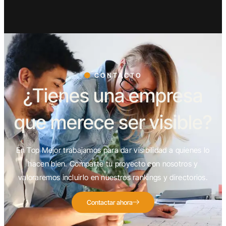
CONTACTO
¿Tienes una empresa
que merece ser visible?
En Top Mejor trabajamos para dar visibilidad a quienes lo
hacen bien. Comparte tu proyecto con nosotros y
valoraremos incluirlo en nuestros rankings y directorios.
Contactar ahora