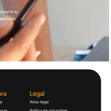
omparte tu
rectorios.
ora
Legal
sa
Aviso legal
esas
Política de privacidad