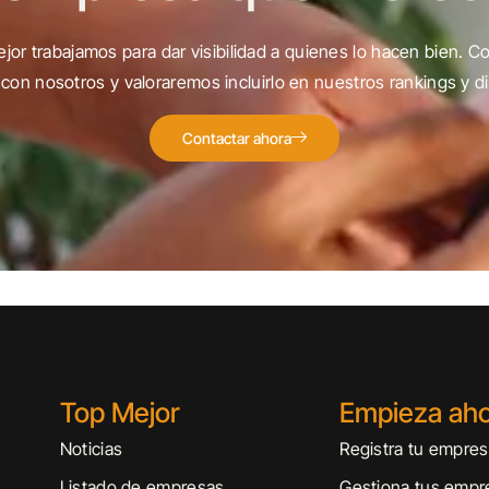
jor trabajamos para dar visibilidad a quienes lo hacen bien. C
con nosotros y valoraremos incluirlo en nuestros rankings y di
Contactar ahora
Top Mejor
Empieza ah
Noticias
Registra tu empre
Listado de empresas
Gestiona tus empr