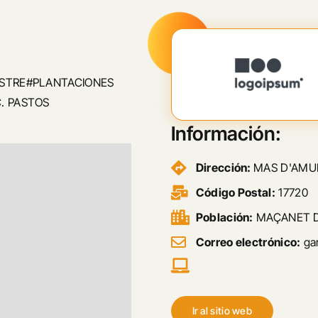
ESTRE#PLANTACIONES
. PASTOS
Información:
Dirección:
MAS D'AMUN
Código Postal:
17720
Población:
MAÇANET D
Correo electrónico:
gar
Ir al sitio web