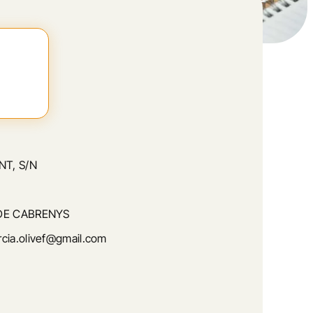
T, S/N
E CABRENYS
cia.olivef@gmail.com