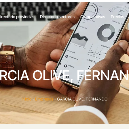
irectorio provincias
Directorio sectores
Comparativas
Precios
RCIA OLIVE, FERNA
Inicio
-
Empresas
-
GARCIA OLIVE, FERNANDO