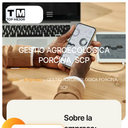
GESTIO AGROECOLOGICA
PORCINA, SCP
Inicio
-
Empresas
-
GESTIO AGROECOLOGICA PORCINA,
SCP
Sobre la