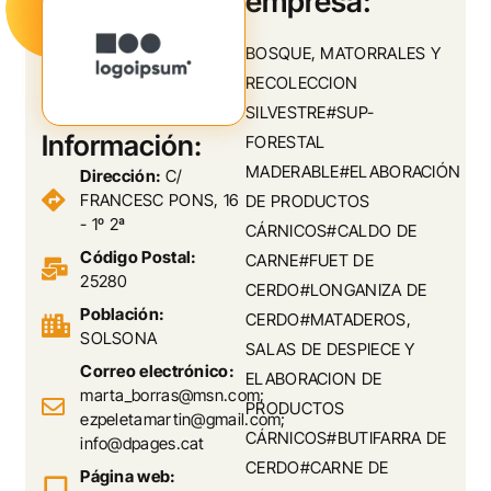
empresa:
BOSQUE, MATORRALES Y
RECOLECCION
SILVESTRE#SUP-
Información:
FORESTAL
MADERABLE#ELABORACIÓN
Dirección:
C/
FRANCESC PONS, 16
DE PRODUCTOS
- 1º 2ª
CÁRNICOS#CALDO DE
Código Postal:
CARNE#FUET DE
25280
CERDO#LONGANIZA DE
Población:
CERDO#MATADEROS,
SOLSONA
SALAS DE DESPIECE Y
Correo electrónico:
ELABORACION DE
marta_borras@msn.com;
PRODUCTOS
ezpeletamartin@gmail.com;
CÁRNICOS#BUTIFARRA DE
info@dpages.cat
CERDO#CARNE DE
Página web: