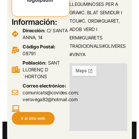
LLEGUMINOSES PER A
GRA#C. BLAT SEMIDUR I
Información:
TOU#C. ORDI#GUARET,
ADOB VERD I
Dirección:
C/ SANTA
ANNA, 14
ERM#GUARETS
TRADICIONALS#OLIVERES
Código Postal:
08791
#VINYA
Población:
SANT
LLORENÇ D
´HORTONS
Correo electrónico:
comunicats@covides.com;
verovega82@hotmail.com
Ir al sitio web