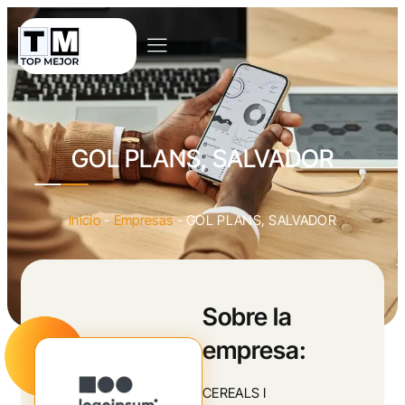
GOL PLANS, SALVADOR
Inicio
-
Empresas
-
GOL PLANS, SALVADOR
Sobre la
empresa:
CEREALS I