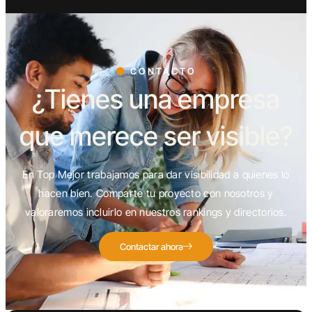
CONTACTO
¿Tienes una empresa
que merece ser visible?
En Top Mejor trabajamos para dar visibilidad a quienes lo
hacen bien. Comparte tu proyecto con nosotros y
valoraremos incluirlo en nuestros rankings y directorios.
Contactar ahora