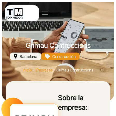
Grimau Contruccions
Barcelona
Construcción
Inicio
-
Empresas
-
Grimau Contruccions
Sobre la
empresa: