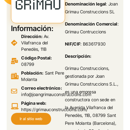
Denominación legal
: Joan
Grimau Construccions SL
Denominación Comercial
:
Información:
Grimau Contruccions
Dirección:
Av.
Vilafranca del
NIF/CIF
: B63617930
Penedès, 11B
Descripción:
Código Postal:
08799
Grimau Construccions,
Población:
Sant Pere
gestionada por Joan
Molanta
Grimau Construccions S.L.,
Correo electrónico:
es una empresa
info@joangrimauconstruccions.com
constructora con sede en
Página web:
la Avenida Vilafranca del
https://grimauconstruccions.com/
Penedès, 11B, 08799 Sant
Ir al sitio web
Pere Molanta (Barcelona),