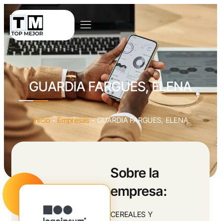
GUARDIA FARGUES, ELENA
Inicio
-
Empresas
-
GUARDIA FARGUES, ELENA
Sobre la
empresa:
CEREALES Y