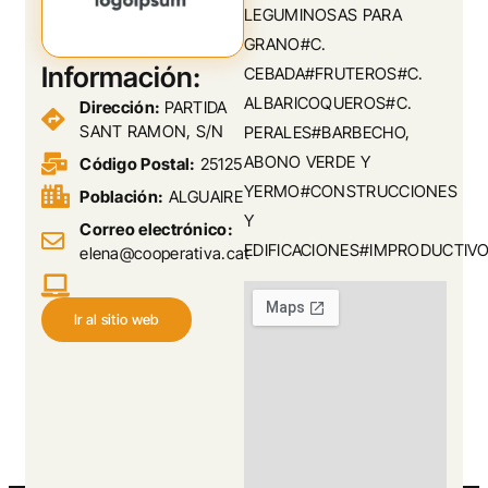
LEGUMINOSAS PARA
GRANO#C.
Información:
CEBADA#FRUTEROS#C.
ALBARICOQUEROS#C.
Dirección:
PARTIDA
SANT RAMON, S/N
PERALES#BARBECHO,
ABONO VERDE Y
Código Postal:
25125
YERMO#CONSTRUCCIONES
Población:
ALGUAIRE
Y
Correo electrónico:
EDIFICACIONES#IMPRODUCTIV
elena@cooperativa.cat
Ir al sitio web