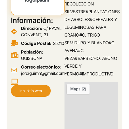
RECOLECCION
SILVESTRE#PLANTACIONES
Información:
DE ARBOLES#CEREALES Y
LEGUMINOSAS PARA
Dirección:
C/ RAVAL
CONVENT, 31
GRANO#C. TRIGO
SEMIDURO Y BLANDO#C.
Código Postal:
25210
AVENA#C.
Población:
GUISSONA
VEZA#BARBECHO, ABONO
VERDE Y
Correo electrónico:
jordiguimn@gmail.com
YERMO#IMPRODUCTIVO
Ir al sitio web