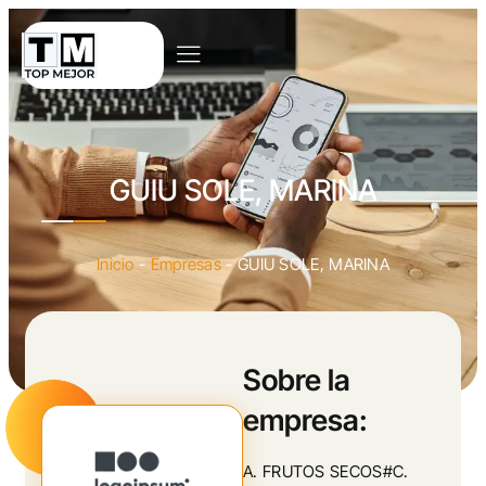
GUIU SOLE, MARINA
Inicio
-
Empresas
-
GUIU SOLE, MARINA
Sobre la
empresa:
A. FRUTOS SECOS#C.