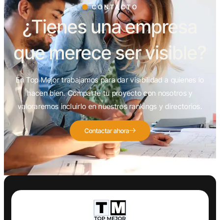
CONTACTO
¿Tienes una empresa
que merece ser visible?
En Top Mejor trabajamos para dar visibilidad a quienes lo
hacen bien. Comparte tu proyecto con nosotros y
valoraremos incluirlo en nuestros rankings y directorios.
Contactar ahora