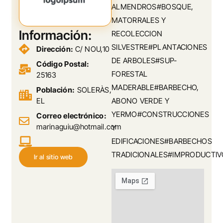
ALMENDROS#BOSQUE,
MATORRALES Y
Información:
RECOLECCION
SILVESTRE#PLANTACIONES
Dirección:
C/ NOU,10
DE ARBOLES#SUP-
Código Postal:
FORESTAL
25163
MADERABLE#BARBECHO,
Población:
SOLERÀS,
EL
ABONO VERDE Y
YERMO#CONSTRUCCIONES
Correo electrónico:
marinaguiu@hotmail.com
Y
EDIFICACIONES#BARBECHOS
TRADICIONALES#IMPRODUCTIV
Ir al sitio web