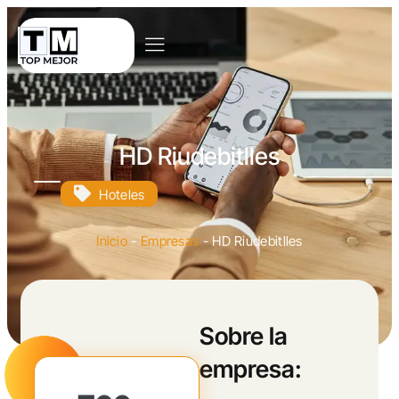
HD Riudebitlles
Hoteles
Inicio
-
Empresas
-
HD Riudebitlles
Sobre la
empresa: