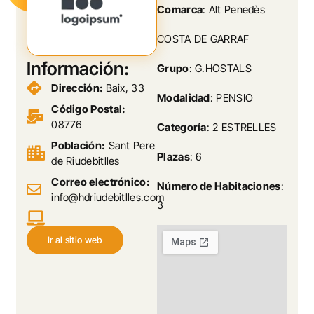
Comarca
: Alt Penedès
COSTA DE GARRAF
Información:
Grupo
: G.HOSTALS
Dirección:
Baix, 33
Modalidad
: PENSIO
Código Postal:
08776
Categoría
: 2 ESTRELLES
Población:
Sant Pere
Plazas
: 6
de Riudebitlles
Correo electrónico:
Número de Habitaciones
:
info@hdriudebitlles.com
3
Ir al sitio web