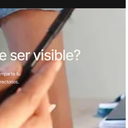
ser visible?
omparte tu
rectorios.