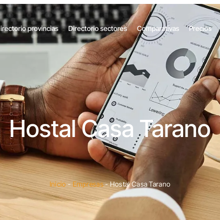
irectorio provincias
Directorio sectores
Comparativas
Precios
Hostal Casa Tarano
Inicio
-
Empresas
-
Hostal Casa Tarano