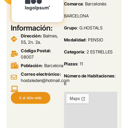
Comarca
: Barcelonès
BARCELONA
Información:
Grupo
: G.HOSTALS
Dirección:
Balmes,
Modalidad
: PENSIO
55, 2n. 2a.
Código Postal:
Categoría
: 2 ESTRELLES
08007
Plazas
: 11
Población:
Barcelona
Correo electrónico:
Número de Habitaciones
:
hostaleden@hotmail.com
6
Ir al sitio web