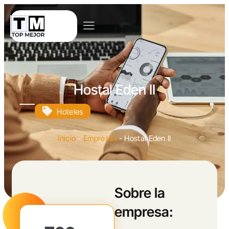
Hostal Eden II
Hoteles
Inicio
-
Empresas
-
Hostal Eden II
Sobre la
empresa: