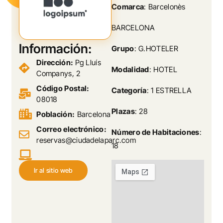
Comarca
: Barcelonès
BARCELONA
Información:
Grupo
: G.HOTELER
Dirección:
Pg Lluís
Modalidad
: HOTEL
Companys, 2
Código Postal:
Categoría
: 1 ESTRELLA
08018
Plazas
: 28
Población:
Barcelona
Correo electrónico:
Número de Habitaciones
:
reservas@ciudadelaparc.com
18
Ir al sitio web