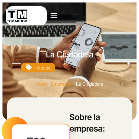
La Ciudadela
Hoteles
Inicio
-
Empresas
-
La Ciudadela
Sobre la
empresa: